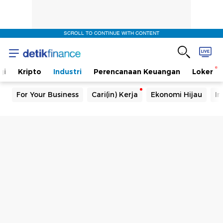
SCROLL TO CONTINUE WITH CONTENT
gi
Kripto
Industri
Perencanaan Keuangan
Loker
For Your Business
Cari(in) Kerja
Ekonomi Hijau
In