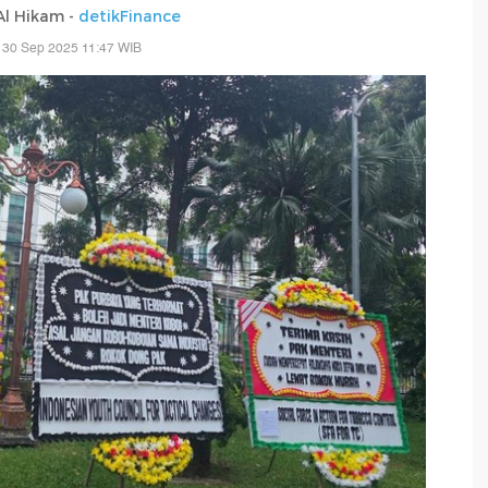
 Al Hikam -
detikFinance
 30 Sep 2025 11:47 WIB