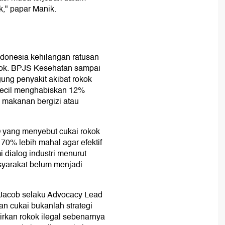
k," papar Manik.
donesia kehilangan ratusan
okok. BPJS Kesehatan sampai
gung penyakit akibat rokok
kecil menghabiskan 12%
 makanan bergizi atau
yang menyebut cukai rokok
0% lebih mahal agar efektif
 dialog industri menurut
syarakat belum menjadi
r Jacob selaku Advocacy Lead
 cukai bukanlah strategi
rkan rokok ilegal sebenarnya