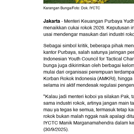
Karangan Bunga/Foto: Dok. IYCTC
Jakarta
-
Menteri Keuangan Purbaya Yudhi 
menaikkan cukai rokok 2026. Keputusan in
usai mendengar masukan dari industri rok
Sebagai simbol kritik, beberapa pihak me
kantor Purbaya, salah satunya jaringan 
Indonesian Youth Council for Tactical Ch
bunga juga dikirimkan oleh berbagai kelom
mulai dari organisasi perempuan terdampa
Korban Rokok Indonesia (AMKRI), hingga a
selama ini aktif mendesak regulasi pengen
"Kalau jadi menteri koboi ya silakan Pak, 
sama industri rokok, artinya jangan main t
mau ya tegas ke semua, termasuk tetap kas
rokok bukan malah nggak naik apalagi dit
IYCTC Manik Marganamahendra dalam ke
(30/9/2025).