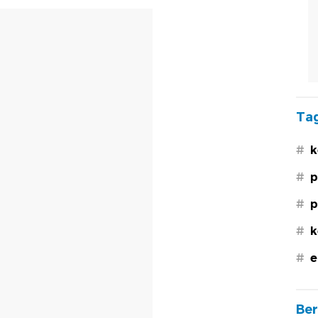
Tag
#
k
#
p
#
p
#
k
#
e
Ber