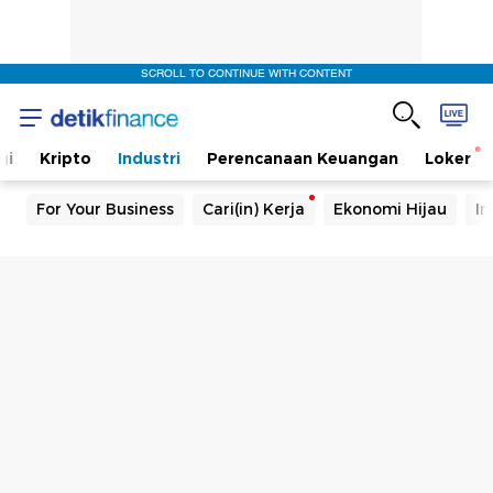
SCROLL TO CONTINUE WITH CONTENT
gi
Kripto
Industri
Perencanaan Keuangan
Loker
For Your Business
Cari(in) Kerja
Ekonomi Hijau
In