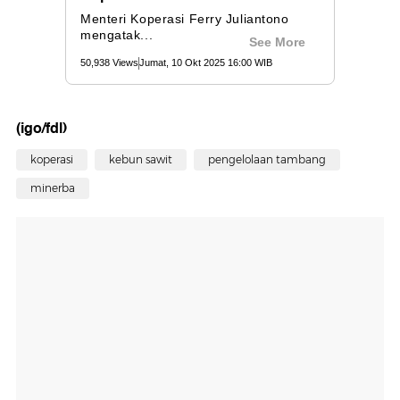
(igo/fdl)
koperasi
kebun sawit
pengelolaan tambang
minerba