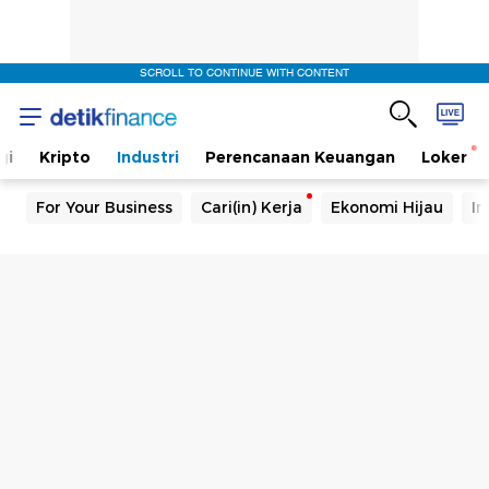
SCROLL TO CONTINUE WITH CONTENT
gi
Kripto
Industri
Perencanaan Keuangan
Loker
For Your Business
Cari(in) Kerja
Ekonomi Hijau
In