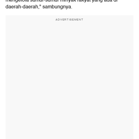
mengelola sumur-sumur minyak rakyat yang ada di
daerah-daerah," sambungnya.
ADVERTISEMENT