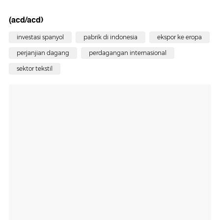
(acd/acd)
investasi spanyol
pabrik di indonesia
ekspor ke eropa
perjanjian dagang
perdagangan internasional
sektor tekstil