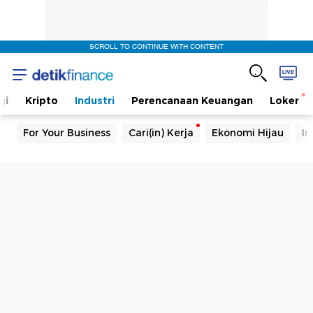
SCROLL TO CONTINUE WITH CONTENT
gi
Kripto
Industri
Perencanaan Keuangan
Loker
For Your Business
Cari(in) Kerja
Ekonomi Hijau
In