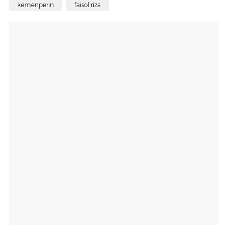
kemenperin
faisol riza