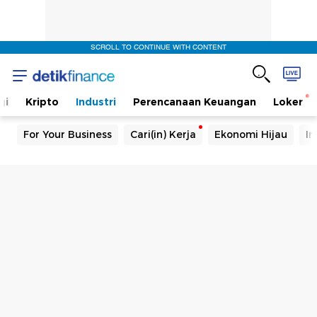
SCROLL TO CONTINUE WITH CONTENT
gi
Kripto
Industri
Perencanaan Keuangan
Loker
For Your Business
Cari(in) Kerja
Ekonomi Hijau
In