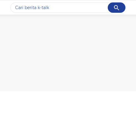
Cancel
Yang sedang ramai dicari
#1
data live draw sgp
#2
k-talk
#3
kebakaran
#4
prabowo
#5
gempa hari ini
Promoted
Terakhir yang dicari
Loading...