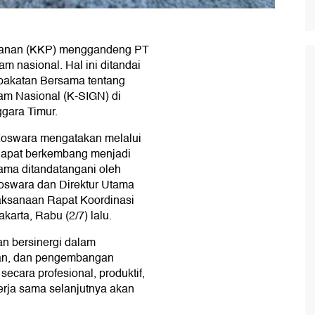
ikanan (KKP) menggandeng PT
 nasional. Hal ini ditandai
akatan Bersama tentang
am Nasional (K-SIGN) di
gara Timur.
 Koswara mengatakan melalui
 dapat berkembang menjadi
sama ditandatangani oleh
Koswara dan Direktur Utama
aksanaan Rapat Koordinasi
arta, Rabu (2/7) lalu.
an bersinergi dalam
aan, dan pengembangan
ecara profesional, produktif,
erja sama selanjutnya akan