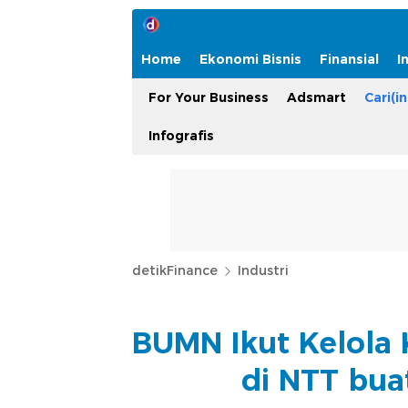
Home
Ekonomi Bisnis
Finansial
I
For Your Business
Adsmart
Cari(in
Infografis
detikFinance
Industri
BUMN Ikut Kelola 
di NTT bua