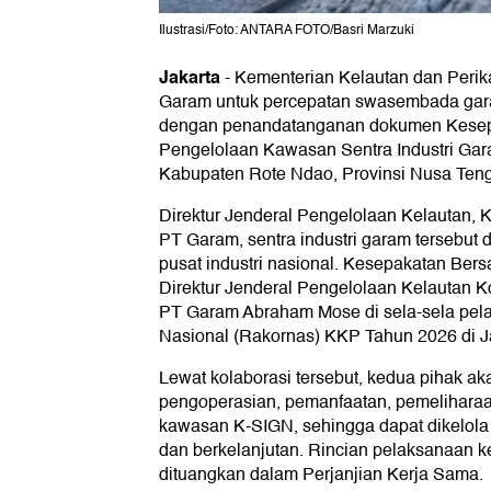
Ilustrasi/Foto: ANTARA FOTO/Basri Marzuki
Jakarta
-
Kementerian Kelautan dan Per
Garam untuk percepatan swasembada garam
dengan penandatanganan dokumen Kesep
Pengelolaan Kawasan Sentra Industri Gar
Kabupaten Rote Ndao, Provinsi Nusa Teng
Direktur Jenderal Pengelolaan Kelautan,
PT Garam, sentra industri garam tersebut
pusat industri nasional. Kesepakatan Ber
Direktur Jenderal Pengelolaan Kelautan 
PT Garam Abraham Mose di sela-sela pel
Nasional (Rakornas) KKP Tahun 2026 di Jak
Lewat kolaborasi tersebut, kedua pihak ak
pengoperasian, pemanfaatan, pemelihar
kawasan K-SIGN, sehingga dapat dikelola s
dan berkelanjutan. Rincian pelaksanaan k
dituangkan dalam Perjanjian Kerja Sama.