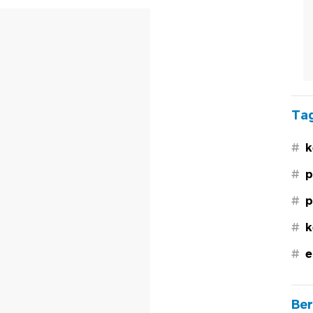
Tag
#
k
#
p
#
p
#
k
#
e
Ber