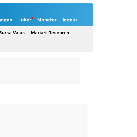
angan
Loker
Moneter
Indeks
Bursa Valas
Market Research