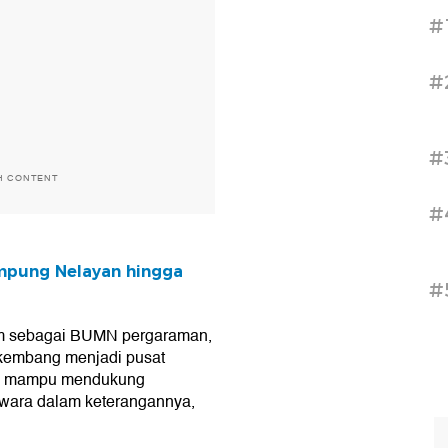
#
#
#
H CONTENT
#
pung Nelayan hingga
#
m sebagai BUMN pergaraman,
rkembang menjadi pusat
ang mampu mendukung
wara dalam keterangannya,