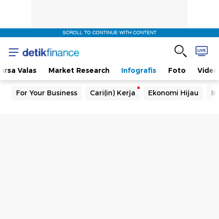
SCROLL TO CONTINUE WITH CONTENT
ursa Valas
Market Research
Infografis
Foto
Video
For Your Business
Cari(in) Kerja
Ekonomi Hijau
In