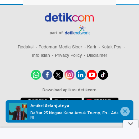
part of
Redaksi
Pedoman Media Siber
Karir
Kotak Pos
Info Iklan
Privacy Policy
Disclaimer
Download aplikasi detikcom
Artikel Selanjutnya
Daftar 23 Negara Kena Amuk Trump, Eh... Ada
Copyright @ 2026 detikcom, All right reserved
RI