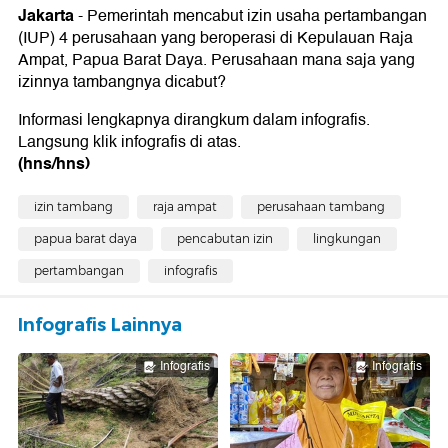
Jakarta
- Pemerintah mencabut izin usaha pertambangan
(IUP) 4 perusahaan yang beroperasi di Kepulauan Raja
Ampat, Papua Barat Daya. Perusahaan mana saja yang
izinnya tambangnya dicabut?
Informasi lengkapnya dirangkum dalam infografis.
Langsung klik infografis di atas.
(hns/hns)
izin tambang
raja ampat
perusahaan tambang
papua barat daya
pencabutan izin
lingkungan
pertambangan
infografis
Infografis Lainnya
Infografis
Infografis