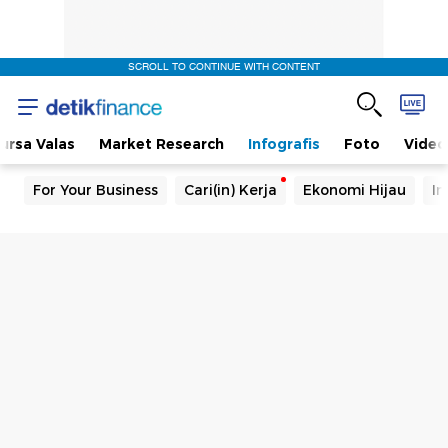
SCROLL TO CONTINUE WITH CONTENT
ursa Valas
Market Research
Infografis
Foto
Video
For Your Business
Cari(in) Kerja
Ekonomi Hijau
In