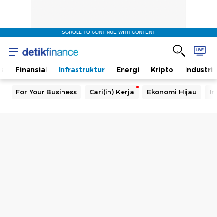
SCROLL TO CONTINUE WITH CONTENT
s
Finansial
Infrastruktur
Energi
Kripto
Industri
For Your Business
Cari(in) Kerja
Ekonomi Hijau
In