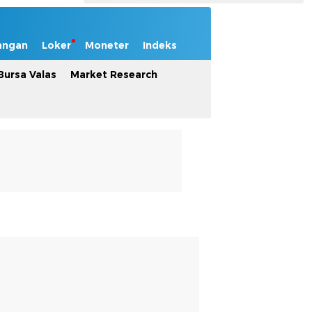
angan
Loker
Moneter
Indeks
Bursa Valas
Market Research