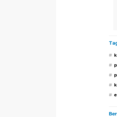
Tag
#
k
#
p
#
p
#
k
#
e
Ber