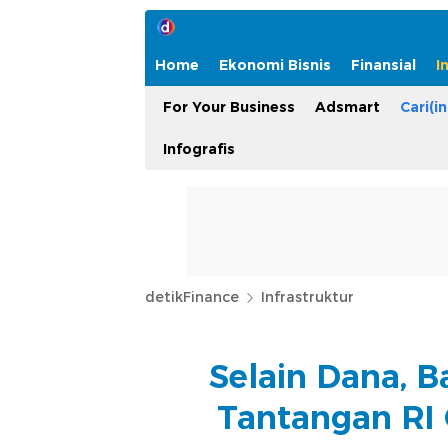
Home
Ekonomi Bisnis
Finansial
I
For Your Business
Adsmart
Cari(in
Infografis
detikFinance
Infrastruktur
Selain Dana, 
Tantangan RI 