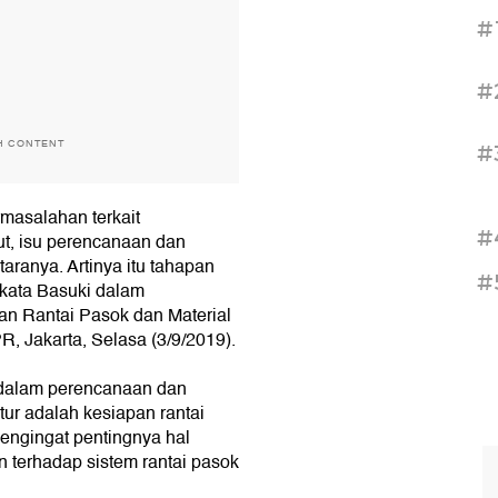
#
#
H CONTENT
#
masalahan terkait
#
ut, isu perencanaan dan
ranya. Artinya itu tahapan
#
 kata Basuki dalam
n Rantai Pasok dan Material
, Jakarta, Selasa (3/9/2019).
n dalam perencanaan dan
ur adalah kesiapan rantai
Mengingat pentingnya hal
n terhadap sistem rantai pasok