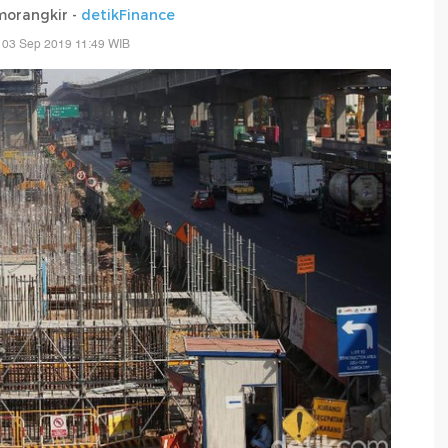
morangkir -
detikFinance
 03 Sep 2019 11:49 WIB