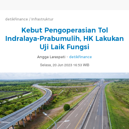
detikFinance
Infrastruktur
Kebut Pengoperasian Tol
Indralaya-Prabumulih, HK Lakukan
Uji Laik Fungsi
Angga Laraspati -
detikFinance
Selasa, 20 Jun 2023 16:53 WIB