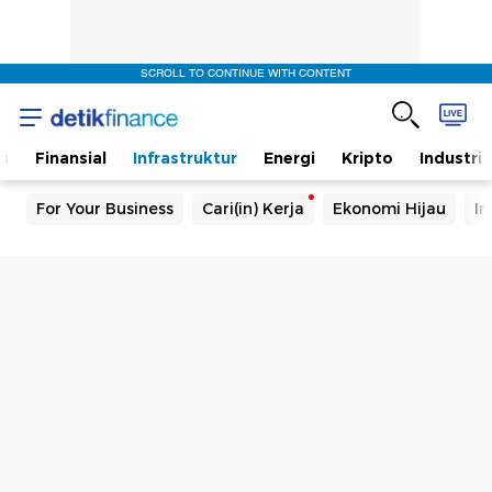
SCROLL TO CONTINUE WITH CONTENT
s
Finansial
Infrastruktur
Energi
Kripto
Industri
For Your Business
Cari(in) Kerja
Ekonomi Hijau
In