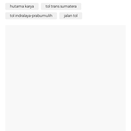
hutama karya
tol trans sumatera
tol indralaya-prabumulih
jalan tol