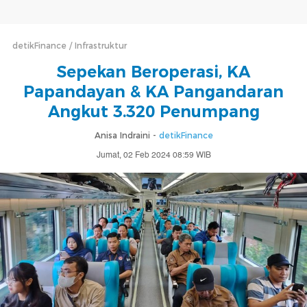
detikFinance
Infrastruktur
Sepekan Beroperasi, KA
Papandayan & KA Pangandaran
Angkut 3.320 Penumpang
Anisa Indraini -
detikFinance
Jumat, 02 Feb 2024 08:59 WIB