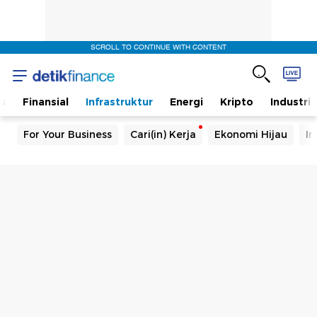
SCROLL TO CONTINUE WITH CONTENT
s
Finansial
Infrastruktur
Energi
Kripto
Industri
For Your Business
Cari(in) Kerja
Ekonomi Hijau
In