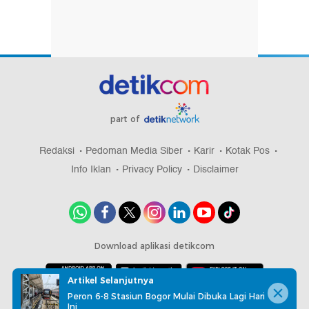
part of
Redaksi
Pedoman Media Siber
Karir
Kotak Pos
Info Iklan
Privacy Policy
Disclaimer
Download aplikasi detikcom
Artikel Selanjutnya
Peron 6-8 Stasiun Bogor Mulai Dibuka Lagi Hari
Copyright @ 2026 detikcom, All right reserved
Ini