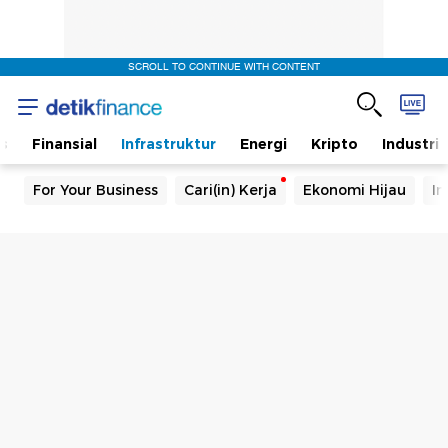
SCROLL TO CONTINUE WITH CONTENT
s
Finansial
Infrastruktur
Energi
Kripto
Industri
For Your Business
Cari(in) Kerja
Ekonomi Hijau
In