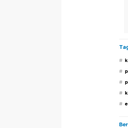
Tag
#
k
#
p
#
p
#
k
#
e
Ber