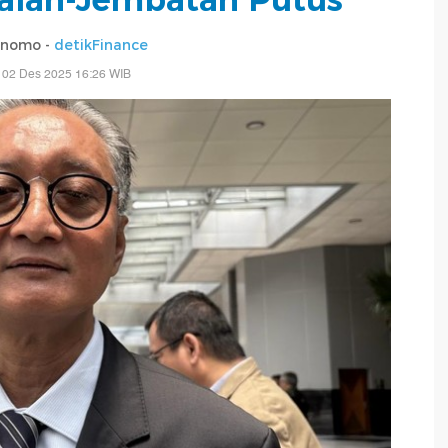
rnomo -
detikFinance
 02 Des 2025 16:26 WIB