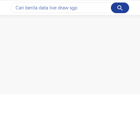
Cancel
Yang sedang ramai dicari
#1
motogp
#2
moto3
#3
bromo
#4
iran
#5
data live draw sgp
Promoted
Terakhir yang dicari
Loading...