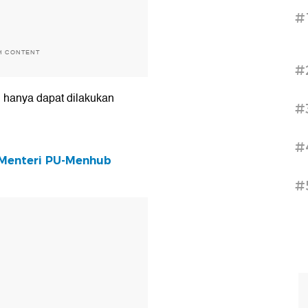
#
H CONTENT
#
h hanya dapat dilakukan
#
#
 Menteri PU-Menhub
#
T