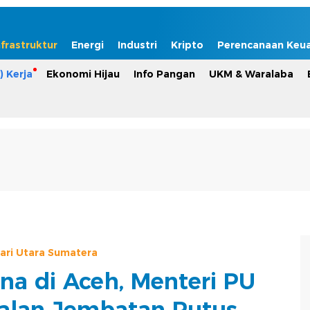
nfrastruktur
Energi
Industri
Kripto
Perencanaan Keu
) Kerja
Ekonomi Hijau
Info Pangan
UKM & Waralaba
ari Utara Sumatera
na di Aceh, Menteri PU
alan-Jembatan Putus