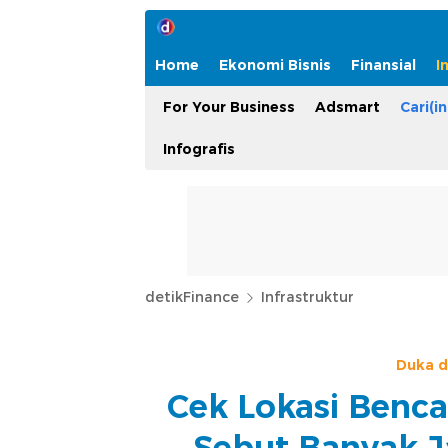
Home
Ekonomi Bisnis
Finansial
I
For Your Business
Adsmart
Cari(in
Infografis
detikFinance
Infrastruktur
Duka d
Cek Lokasi Benca
Sebut Banyak J