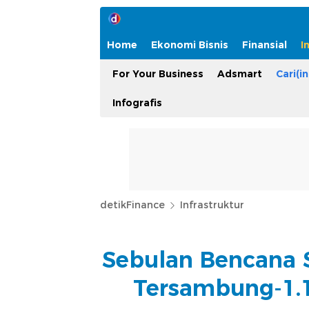
Home
Ekonomi Bisnis
Finansial
I
For Your Business
Adsmart
Cari(in
Infografis
detikFinance
Infrastruktur
Sebulan Bencana S
Tersambung-1.