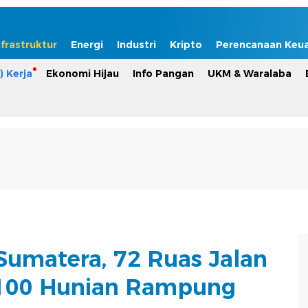
nfrastruktur
Energi
Industri
Kripto
Perencanaan Keu
) Kerja
Ekonomi Hijau
Info Pangan
UKM & Waralaba
umatera, 72 Ruas Jalan
100 Hunian Rampung