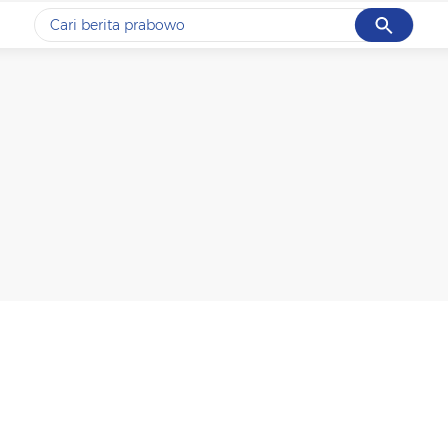
Cancel
Yang sedang ramai dicari
#1
data live draw sgp
#2
piala presiden 2026
#3
prabowo
#4
iran
#5
gempa hari ini
Promoted
Terakhir yang dicari
Loading...