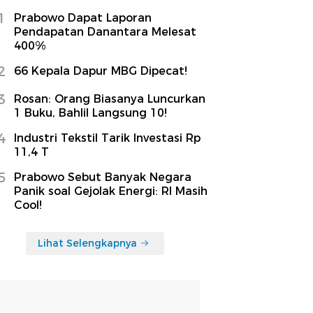
1
Prabowo Dapat Laporan
Pendapatan Danantara Melesat
400%
2
66 Kepala Dapur MBG Dipecat!
3
Rosan: Orang Biasanya Luncurkan
1 Buku, Bahlil Langsung 10!
4
Industri Tekstil Tarik Investasi Rp
11,4 T
5
Prabowo Sebut Banyak Negara
Panik soal Gejolak Energi: RI Masih
Cool!
Lihat Selengkapnya