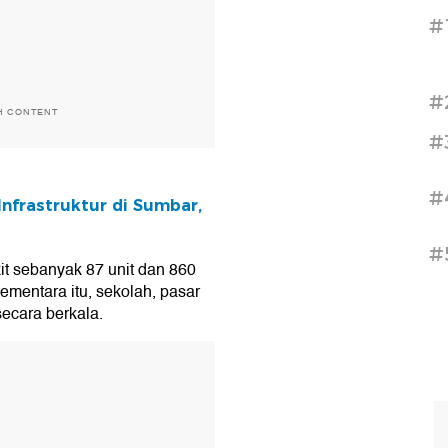
#
#
H CONTENT
#
#
nfrastruktur di Sumbar,
#
it sebanyak 87 unit dan 860
mentara itu, ⁠sekolah, pasar
secara berkala.
T