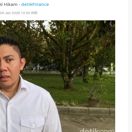
 Al Hikam -
detikFinance
 09 Jan 2026 10:59 WIB