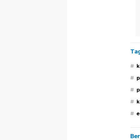
Tag
#
k
#
p
#
p
#
k
#
e
Ber