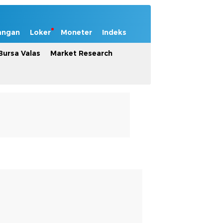
angan
Loker
Moneter
Indeks
Bursa Valas
Market Research