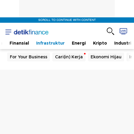
SCROLL TO CONTINUE WITH CONTENT
s
Finansial
Infrastruktur
Energi
Kripto
Industri
For Your Business
Cari(in) Kerja
Ekonomi Hijau
In