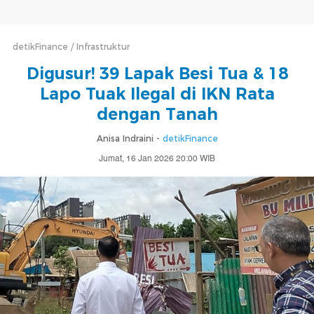
detikFinance
Infrastruktur
Digusur! 39 Lapak Besi Tua & 18
Lapo Tuak Ilegal di IKN Rata
dengan Tanah
Anisa Indraini -
detikFinance
Jumat, 16 Jan 2026 20:00 WIB