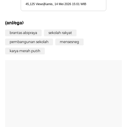
(anl/ega)
brantas abipraya
sekolah rakyat
pembangunan sekolah
mensesneg
karya merah putih