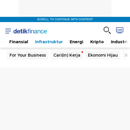
SCROLL TO CONTINUE WITH CONTENT
s
Finansial
Infrastruktur
Energi
Kripto
Industri
For Your Business
Cari(in) Kerja
Ekonomi Hijau
In