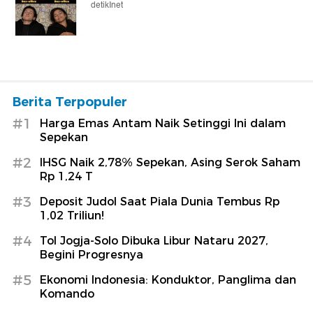
detikInet
Berita Terpopuler
#1
Harga Emas Antam Naik Setinggi Ini dalam
Sepekan
#2
IHSG Naik 2,78% Sepekan, Asing Serok Saham
Rp 1,24 T
#3
Deposit Judol Saat Piala Dunia Tembus Rp
1,02 Triliun!
#4
Tol Jogja-Solo Dibuka Libur Nataru 2027,
Begini Progresnya
#5
Ekonomi Indonesia: Konduktor, Panglima dan
Komando