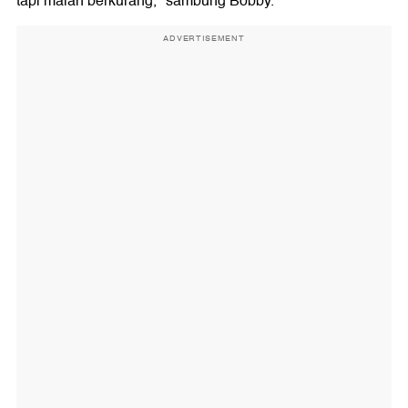
tapi malah berkurang," sambung Bobby.
ADVERTISEMENT