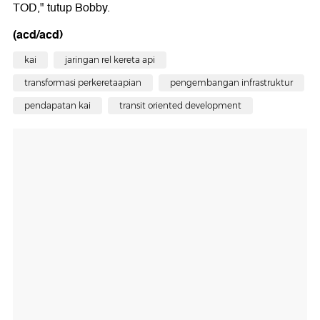
TOD," tutup Bobby.
(acd/acd)
kai
jaringan rel kereta api
transformasi perkeretaapian
pengembangan infrastruktur
pendapatan kai
transit oriented development