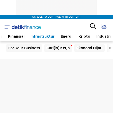
SCROLL TO CONTINUE WITH CONTENT
s
Finansial
Infrastruktur
Energi
Kripto
Industri
For Your Business
Cari(in) Kerja
Ekonomi Hijau
In