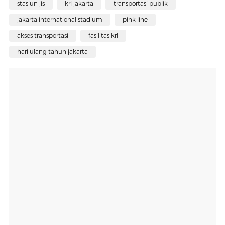
stasiun jis
krl jakarta
transportasi publik
jakarta international stadium
pink line
akses transportasi
fasilitas krl
hari ulang tahun jakarta