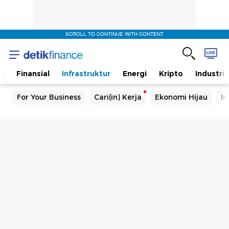
SCROLL TO CONTINUE WITH CONTENT
s
Finansial
Infrastruktur
Energi
Kripto
Industri
For Your Business
Cari(in) Kerja
Ekonomi Hijau
In