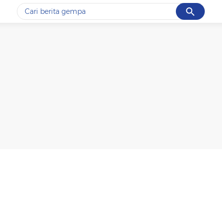
Cancel
Yang sedang ramai dicari
#1
gempa hari ini
#2
gempa
#3
prabowo
#4
iran
#5
demo
Promoted
Terakhir yang dicari
Loading...