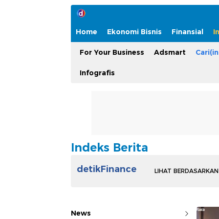
1
Home
Ekonomi Bisnis
Finansial
I
For Your Business
Adsmart
Cari(in
Infografis
Indeks Berita
detikFinance
LIHAT BERDASARKAN
News