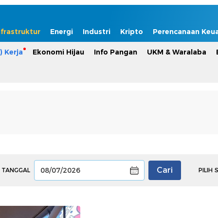
nfrastruktur
Energi
Industri
Kripto
Perencanaan Keu
) Kerja
Ekonomi Hijau
Info Pangan
UKM & Waralaba
Cari
 TANGGAL
PILIH