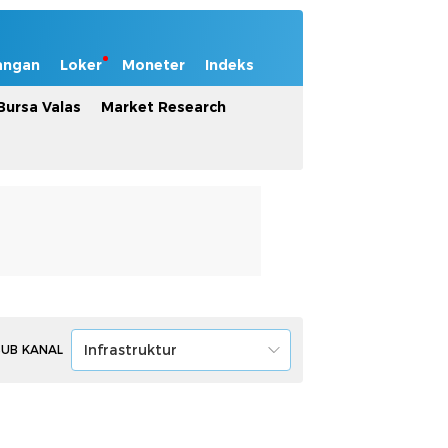
angan
Loker
Moneter
Indeks
Bursa Valas
Market Research
 SUB KANAL