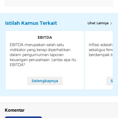
Istilah Kamus Terkait
Lihat Lainnya
EBITDA
EBITDA merupakan salah satu
Inflasi adalah sa
indikator yang kerap diperhatikan
sekaligus feno
dalam pengumuman laporan
berdampak besa
keuangan perusahaan. Lantas apa itu
EBITDA?
Selengkapnya
Sel