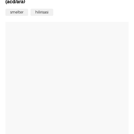
(acd/ara)
smelter
hilirisasi