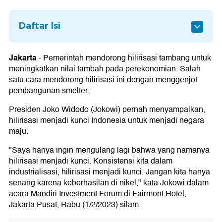
Daftar Isi
Pengertian Smelter
Apa Itu Smelter
Jakarta
-
Pemerintah mendorong hilirisasi tambang untuk
meningkatkan nilai tambah pada perekonomian. Salah
Yang Wajib Bangun Smelter
satu cara mendorong hilirisasi ini dengan menggenjot
Batas Waktu Ekspor Mineral Mentah
pembangunan smelter.
Progres Smelter di RI
Presiden Joko Widodo (Jokowi) pernah menyampaikan,
hilirisasi menjadi kunci Indonesia untuk menjadi negara
maju.
"Saya hanya ingin mengulang lagi bahwa yang namanya
hilirisasi menjadi kunci. Konsistensi kita dalam
industrialisasi, hilirisasi menjadi kunci. Jangan kita hanya
senang karena keberhasilan di nikel," kata Jokowi dalam
acara Mandiri Investment Forum di Fairmont Hotel,
Jakarta Pusat, Rabu (1/2/2023) silam.