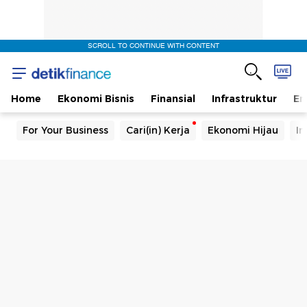
SCROLL TO CONTINUE WITH CONTENT
Home
Ekonomi Bisnis
Finansial
Infrastruktur
En
For Your Business
Cari(in) Kerja
Ekonomi Hijau
In