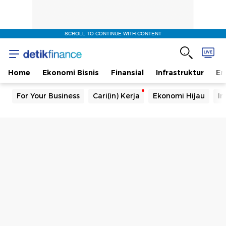
SCROLL TO CONTINUE WITH CONTENT
Home
Ekonomi Bisnis
Finansial
Infrastruktur
En
For Your Business
Cari(in) Kerja
Ekonomi Hijau
In