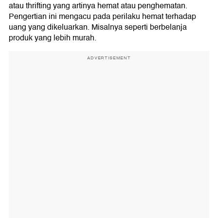
atau thrifting yang artinya hemat atau penghematan.
2. Teliti dan Sabar
Pengertian ini mengacu pada perilaku hemat terhadap
3. Menawar Harga
uang yang dikeluarkan. Misalnya seperti berbelanja
produk yang lebih murah.
4. Segera Dicuci atau Dibersihkan
5. Tips Membuka Bisnis Thrifting
ADVERTISEMENT
1. Membuat Rancangan Bisnis yang Matang
2. Mencari Supplier yang Tepat
3. Memperhatikan Kualitas Barang
4. Melakukan Promosi
6. Apakah Thrifting Legal di RI?