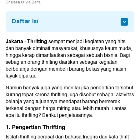
Chelsea Olivia Daffa
Daftar Isi
1. Pengertian Thrifting
2. Kelebihan Belanja Thrifting
Jakarta
Thrifting
-
sempat menjadi kegiatan yang hits
dan banyak diminati masyarakat, khususnya kaum muda,
1. Harga Lebih Terjangkau
hingga kerap dimanfaatkan sebagai sebuah bisnis. Bagi
2. Kualitas Bagus
sebagian orang thrifting diartikan sebagai kegiatan
3. Barang Bermerek
berbelanja dengan membeli barang bekas yang masih
layak dipakai.
4. Sensasi Memburu
Namun banyak juga yang menilai jika pengertian tersebut
3. Kekurangan Belanja Thrifting
kurang tepat karena thrifting juga disebut sebagai aktivitas
1. Sulit Dapat Barang Sempurna
belanja yang tujuannya mendapat barang bermerek
2. Tak Ada Retur
terkenal dengan harga miring atau lebih murah. Lantas
apa itu thrifting? Berikut penjelasannya.
3. Merek Palsu
1. Pengertian Thrifting
4. Tips Melakukan Thrifting
1. Tentukan Barang dan Model
Istilah thrifting berasal dari bahasa Inggris dari kata thrift