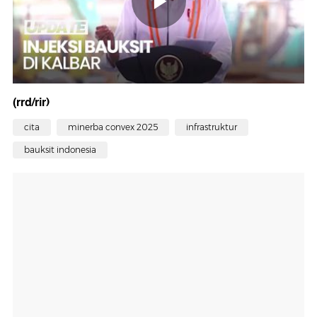
(rrd/rir)
cita
minerba convex 2025
infrastruktur
bauksit indonesia