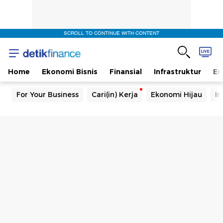
SCROLL TO CONTINUE WITH CONTENT
Home
Ekonomi Bisnis
Finansial
Infrastruktur
En
For Your Business
Cari(in) Kerja
Ekonomi Hijau
In