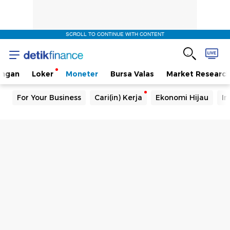
SCROLL TO CONTINUE WITH CONTENT
angan
Loker
Moneter
Bursa Valas
Market Researc
For Your Business
Cari(in) Kerja
Ekonomi Hijau
In