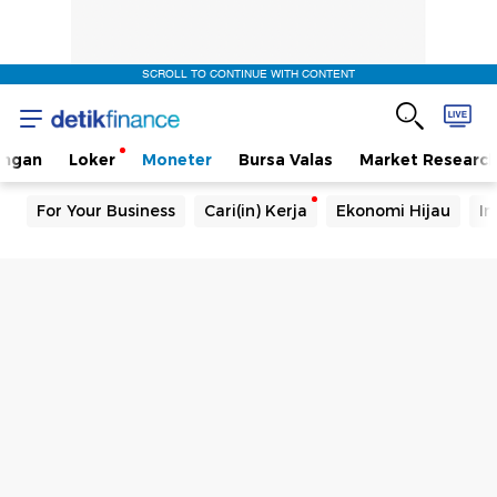
SCROLL TO CONTINUE WITH CONTENT
angan
Loker
Moneter
Bursa Valas
Market Researc
For Your Business
Cari(in) Kerja
Ekonomi Hijau
In