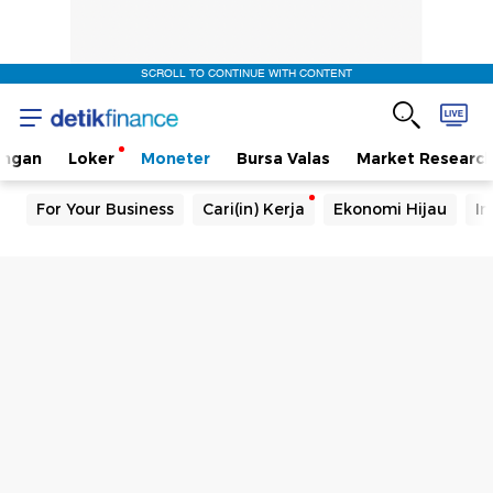
SCROLL TO CONTINUE WITH CONTENT
angan
Loker
Moneter
Bursa Valas
Market Researc
For Your Business
Cari(in) Kerja
Ekonomi Hijau
In