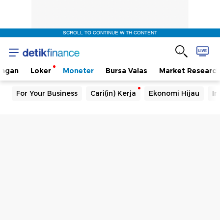
SCROLL TO CONTINUE WITH CONTENT
angan
Loker
Moneter
Bursa Valas
Market Researc
For Your Business
Cari(in) Kerja
Ekonomi Hijau
In