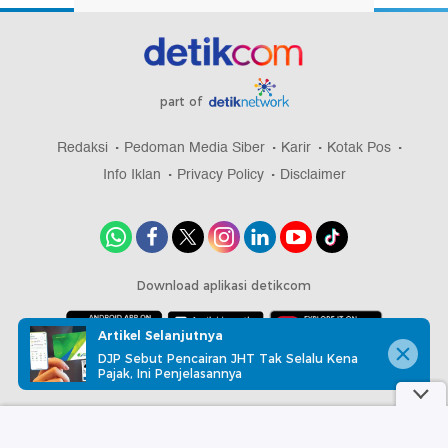
part of
Redaksi
Pedoman Media Siber
Karir
Kotak Pos
Info Iklan
Privacy Policy
Disclaimer
Download aplikasi detikcom
Artikel Selanjutnya
DJP Sebut Pencairan JHT Tak Selalu Kena
Copyright @ 2026 detikcom, All right reserved
Pajak, Ini Penjelasannya