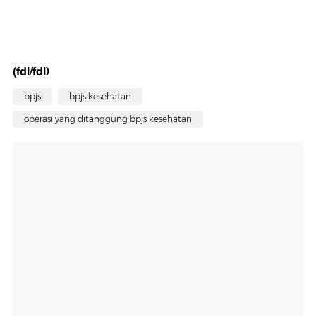
(fdl/fdl)
bpjs
bpjs kesehatan
operasi yang ditanggung bpjs kesehatan