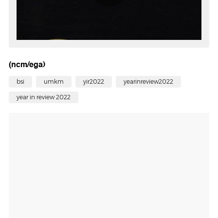
(ncm/ega)
bsi
umkm
yir2022
yearinreview2022
year in review 2022