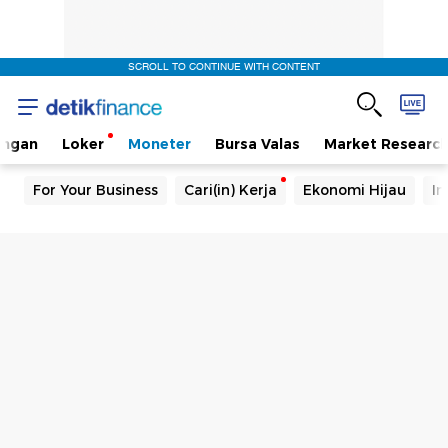
SCROLL TO CONTINUE WITH CONTENT
angan
Loker
Moneter
Bursa Valas
Market Researc
For Your Business
Cari(in) Kerja
Ekonomi Hijau
In