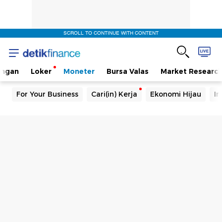
SCROLL TO CONTINUE WITH CONTENT
angan
Loker
Moneter
Bursa Valas
Market Researc
For Your Business
Cari(in) Kerja
Ekonomi Hijau
In