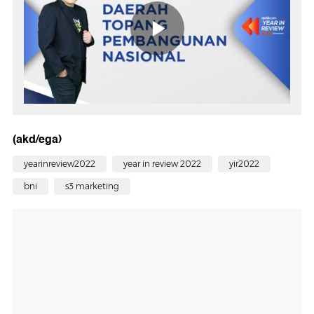
(akd/ega)
yearinreview2022
year in review 2022
yir2022
bni
s3 marketing