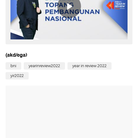
(akd/ega)
bni
yearinreview2022
year in review 2022
yir2022