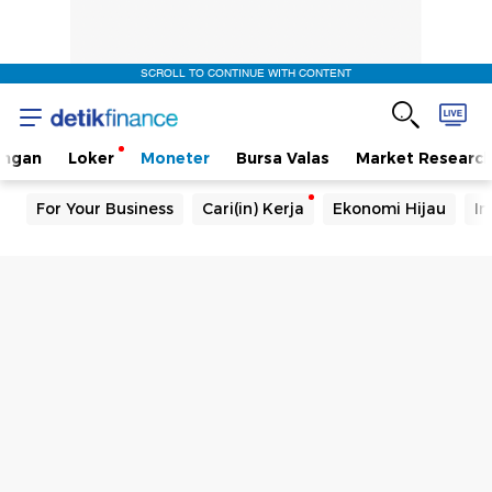
SCROLL TO CONTINUE WITH CONTENT
angan
Loker
Moneter
Bursa Valas
Market Researc
For Your Business
Cari(in) Kerja
Ekonomi Hijau
In