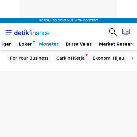
SCROLL TO CONTINUE WITH CONTENT
angan
Loker
Moneter
Bursa Valas
Market Researc
For Your Business
Cari(in) Kerja
Ekonomi Hijau
In