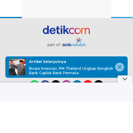
part of
Redaksi
Pedoman Media Siber
Karir
Kotak Pos
Artikel Selanjutnya
Info Iklan
Privacy Policy
Disclaimer
Bicara Investasi, PM Thailand Ungkap Bangkok
Bank Caplok Bank Permata
Download aplikasi detikcom
Copyright @ 2026 detikcom, All right reserved