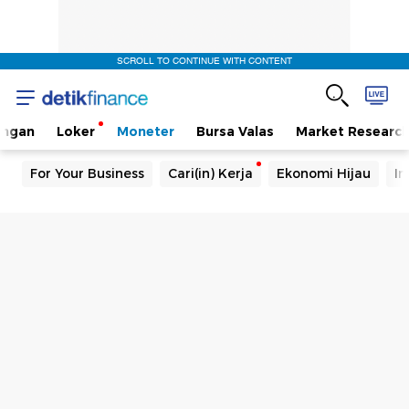
SCROLL TO CONTINUE WITH CONTENT
angan
Loker
Moneter
Bursa Valas
Market Researc
For Your Business
Cari(in) Kerja
Ekonomi Hijau
In