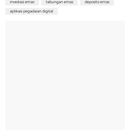
investasi emas
tabungan emas
deposito emas
aplikasi pegadaian digital