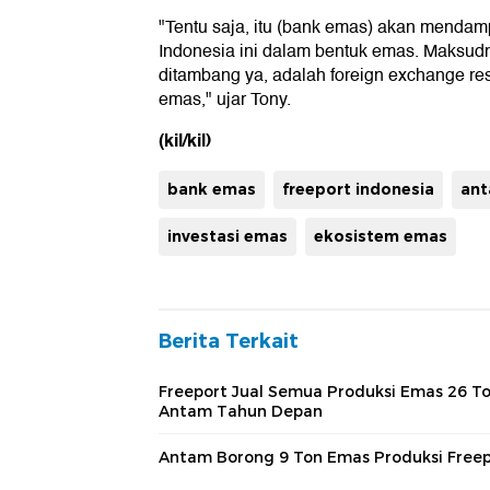
"Tentu saja, itu (bank emas) akan menda
Indonesia ini dalam bentuk emas. Maksu
ditambang ya, adalah foreign exchange re
emas," ujar Tony.
(kil/kil)
bank emas
freeport indonesia
an
investasi emas
ekosistem emas
Berita Terkait
Freeport Jual Semua Produksi Emas 26 To
Antam Tahun Depan
Antam Borong 9 Ton Emas Produksi Free