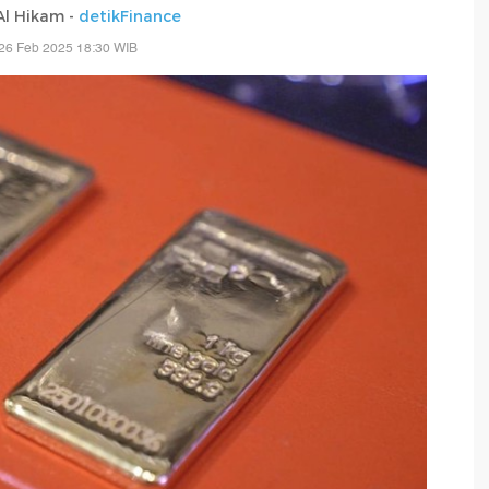
 Al Hikam -
detikFinance
26 Feb 2025 18:30 WIB