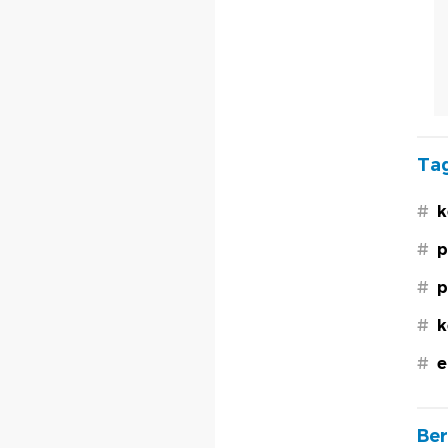
Tag
#
k
#
p
#
p
#
k
#
e
Ber