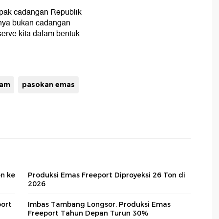
mpak cadangan Republik
dnya bukan cadangan
serve kita dalam bentuk
tam
pasokan emas
n ke
Produksi Emas Freeport Diproyeksi 26 Ton di
2026
port
Imbas Tambang Longsor, Produksi Emas
Freeport Tahun Depan Turun 30%