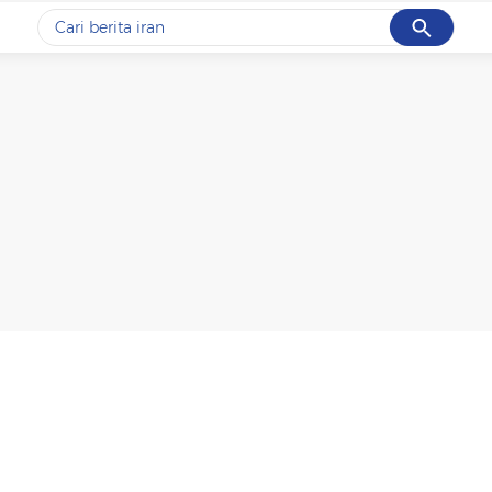
Cancel
Yang sedang ramai dicari
#1
data live draw sgp
#2
iran
#3
senjata
#4
prabowo
#5
gempa hari ini
Promoted
Terakhir yang dicari
Loading...