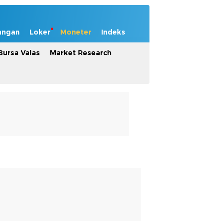
angan
Loker
Moneter
Indeks
Bursa Valas
Market Research