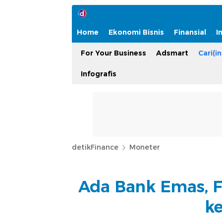
Home
Ekonomi Bisnis
Finansial
I
For Your Business
Adsmart
Cari(in
Infografis
detikFinance
Moneter
Ada Bank Emas, F
k