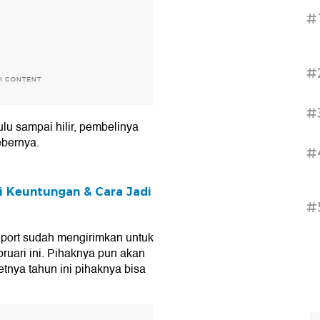
#
#
H CONTENT
#
ulu sampai hilir, pembelinya
ebernya.
#
i Keuntungan & Cara Jadi
#
eport sudah mengirimkan untuk
ruari ini. Pihaknya pun akan
tnya tahun ini pihaknya bisa
T