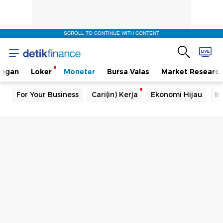
SCROLL TO CONTINUE WITH CONTENT
angan
Loker
Moneter
Bursa Valas
Market Researc
For Your Business
Cari(in) Kerja
Ekonomi Hijau
In