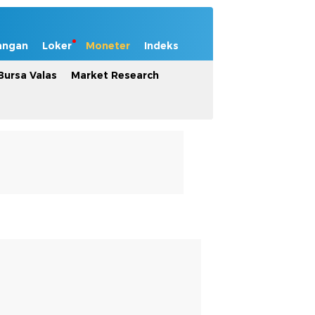
angan
Loker
Moneter
Indeks
Bursa Valas
Market Research