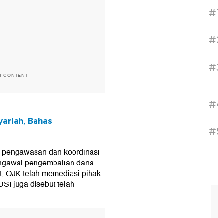
#
#
#
H CONTENT
#
ariah, Bahas
#
 pengawasan dan koordinasi
ngawal pengembalian dana
t, OJK telah memediasi pihak
DSI juga disebut telah
T