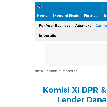
Home
Ekonomi Bisnis
Finansial
I
For Your Business
Adsmart
Cari(in
Infografis
detikFinance
Moneter
Komisi XI DPR &
Lender Dana