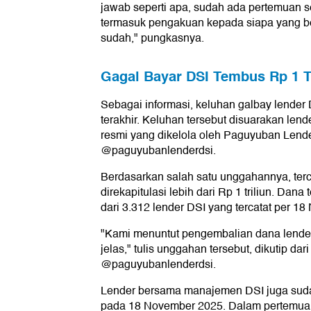
jawab seperti apa, sudah ada pertemuan se
termasuk pengakuan kepada siapa yang ber
sudah," pungkasnya.
Gagal Bayar DSI Tembus Rp 1 
Sebagai informasi, keluhan galbay lender
terakhir. Keluhan tersebut disuarakan lend
resmi yang dikelola oleh Paguyuban Lend
@paguyubanlenderdsi.
Berdasarkan salah satu unggahannya, terc
direkapitulasi lebih dari Rp 1 triliun. Da
dari 3.312 lender DSI yang tercatat per 1
"Kami menuntut pengembalian dana lender
jelas," tulis unggahan tersebut, dikutip da
@paguyubanlenderdsi.
Lender bersama manajemen DSI juga sud
pada 18 November 2025. Dalam pertemuan t