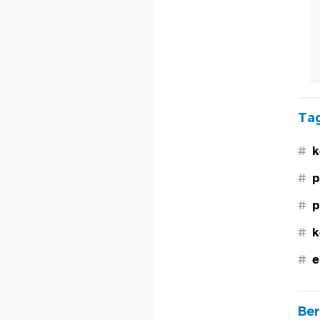
Tag
#
k
#
p
#
p
#
k
#
e
Ber