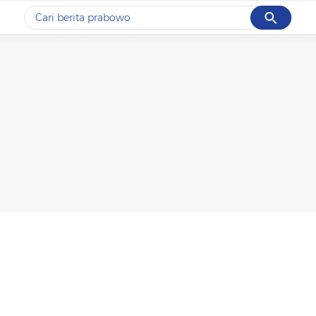
Cancel
Yang sedang ramai dicari
#1
gempa hari ini
#2
gempa
#3
prabowo
#4
iran
#5
demo
Promoted
Terakhir yang dicari
Loading...