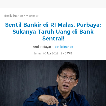
detikFinance
Moneter
Sentil Bankir di RI Malas, Purbaya:
Sukanya Taruh Uang di Bank
Sentral!
Andi Hidayat -
detikFinance
Jumat, 10 Apr 2026 18:40 WIB