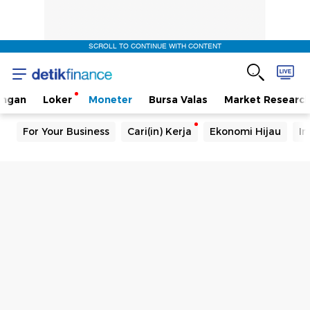
SCROLL TO CONTINUE WITH CONTENT
angan
Loker
Moneter
Bursa Valas
Market Researc
For Your Business
Cari(in) Kerja
Ekonomi Hijau
In