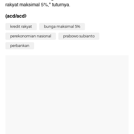
rakyat maksimal 5%," tuturnya.
(acd/acd)
kredit rakyat
bunga maksimal 5%
perekonomian nasional
prabowo subianto
perbankan