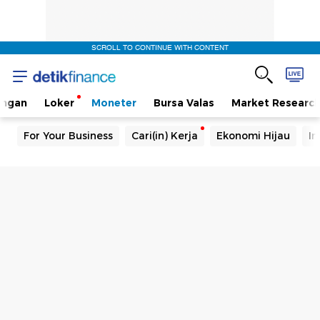
SCROLL TO CONTINUE WITH CONTENT
angan
Loker
Moneter
Bursa Valas
Market Researc
For Your Business
Cari(in) Kerja
Ekonomi Hijau
In