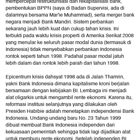
mempercepat restrukturisasi dan rekapitalisasi bank,
pembentukan BPPN (saya di Badan Supervisi, ada di
dalamnya bersama Mar'ie Muhammad), serta merger bank
negara menjadi Bank Mandiri. Sistem perbankan
sekarang jauh lebih kuat dan cukup tahan krisis. Ini
terbukti pada waktu krisis properti di Amerika Serikat 2008
yang menular ke seluruh pasar modal dunia (termasuk di
Indonesia) tidak menyebabkan perbankan Indonesia
rontok seperti tahun 1998. Padahal pasar modal jatuh
lebih dalam dan rontok lebih parah dari tahun 1998.
Epicentrum krisis dahsyat 1998 ada di Jalan Thamrin,
yakni Bank Indonesia dimana kapitalisme kroni berjalan
bersamaan dengan kebijakan BI. Lembaga ini menjadi
alat oligarkis untuk mengambil rente ekonomi. Karena itu,
reformasi institusi selanjutnya yang dilakukan oleh
Presiden Habibie adalah menetapkan independensi Bank
Indonesia. Undang-undang baru No. 23 Tahun 1999
dibuat membuat Bank Indonesia independen dari
kekuasaan pemerintah sehingga tidak lagi dijadikan alat
untuk memburu rente ekonomi. Setelah independen BI