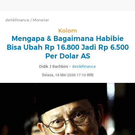
detikFinance
Moneter
Kolom
Mengapa & Bagaimana Habibie
Bisa Ubah Rp 16.800 Jadi Rp 6.500
Per Dolar AS
Didik J Rachbini -
detikFinance
Selasa, 19 Mei 2026 17:10 WIB