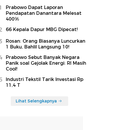
1
Prabowo Dapat Laporan
Pendapatan Danantara Melesat
400%
2
66 Kepala Dapur MBG Dipecat!
3
Rosan: Orang Biasanya Luncurkan
1 Buku, Bahlil Langsung 10!
4
Prabowo Sebut Banyak Negara
Panik soal Gejolak Energi: RI Masih
Cool!
5
Industri Tekstil Tarik Investasi Rp
11,4 T
Lihat Selengkapnya