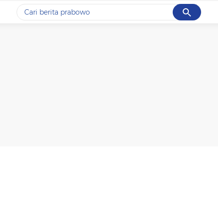
Cancel
Yang sedang ramai dicari
#1
data live draw sgp
#2
piala presiden 2026
#3
prabowo
#4
iran
#5
gempa hari ini
Promoted
Terakhir yang dicari
Loading...