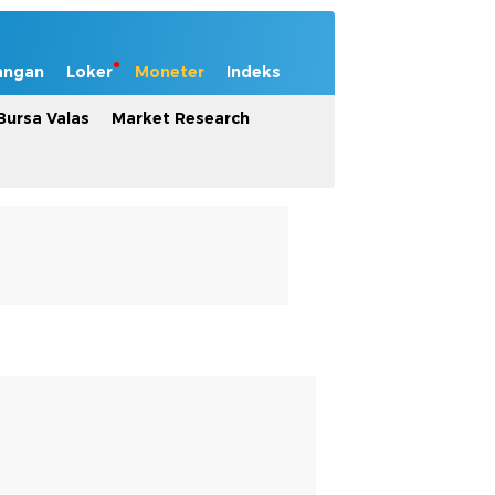
angan
Loker
Moneter
Indeks
Bursa Valas
Market Research