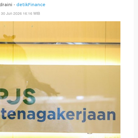
draini -
detikFinance
 30 Jun 2026 16:16 WIB