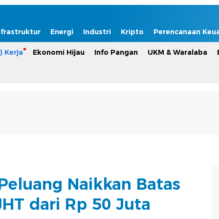
nfrastruktur
Energi
Industri
Kripto
Perencanaan Keu
) Kerja
Ekonomi Hijau
Info Pangan
UKM & Waralaba
eluang Naikkan Batas
JHT dari Rp 50 Juta