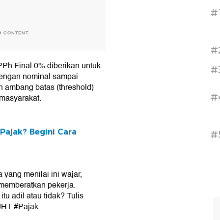
#
H CONTENT
#
f PPh Final 0% diberikan untuk
#
dengan nominal sampai
n ambang batas (threshold)
#
 masyarakat.
Pajak? Begini Cara
#
 yang menilai ini wajar,
memberatkan pekerja.
tu adil atau tidak? Tulis
#JHT #Pajak