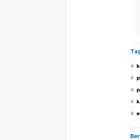
Tag
#
k
#
p
#
p
#
k
#
e
Ber