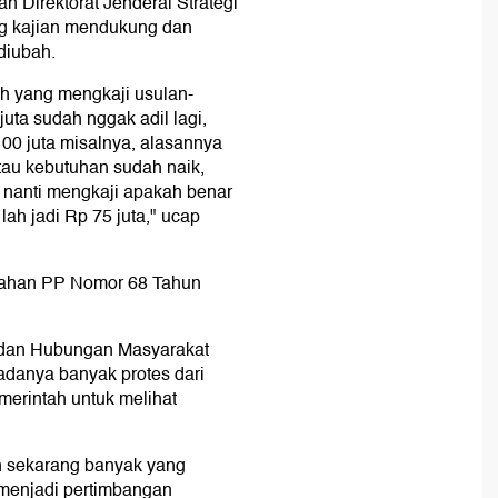
n Direktorat Jenderal Strategi
g kajian mendukung dan
 diubah.
h yang mengkaji usulan-
uta sudah nggak adil lagi,
00 juta misalnya, alasannya
tau kebutuhan sudah naik,
) nanti mengkaji apakah benar
lah jadi Rp 75 juta," ucap
ubahan PP Nomor 68 Tahun
 dan Hubungan Masyarakat
danya banyak protes dari
erintah untuk melihat
 sekarang banyak yang
 menjadi pertimbangan