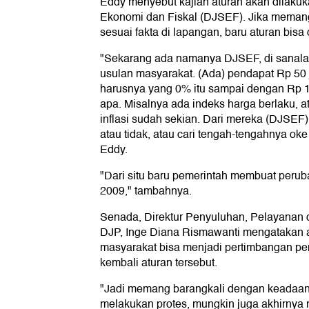
Eddy menyebut kajian aturan akan dilakuka
Ekonomi dan Fiskal (DJSEF). Jika meman
sesuai fakta di lapangan, baru aturan bisa
"Sekarang ada namanya DJSEF, di sanala
usulan masyarakat. (Ada) pendapat Rp 50 j
harusnya yang 0% itu sampai dengan Rp 1
apa. Misalnya ada indeks harga berlaku, a
inflasi sudah sekian. Dari mereka (DJSEF
atau tidak, atau cari tengah-tengahnya oke 
Eddy.
"Dari situ baru pemerintah membuat per
2009," tambahnya.
Senada, Direktur Penyuluhan, Pelayanan
DJP, Inge Diana Rismawanti mengatakan a
masyarakat bisa menjadi pertimbangan pem
kembali aturan tersebut.
"Jadi memang barangkali dengan keadaan
melakukan protes, mungkin juga akhirnya