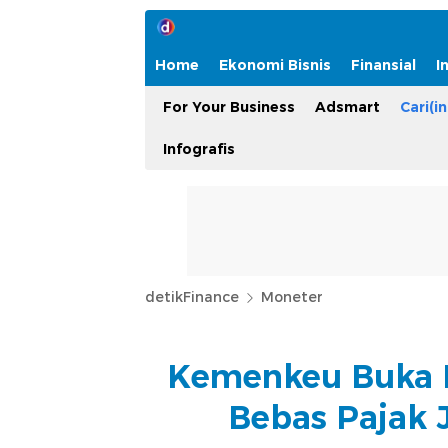
Home
Ekonomi Bisnis
Finansial
I
For Your Business
Adsmart
Cari(in
Infografis
detikFinance
Moneter
Kemenkeu Buka P
Bebas Pajak 