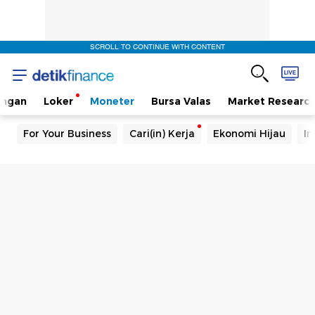
SCROLL TO CONTINUE WITH CONTENT
angan
Loker
Moneter
Bursa Valas
Market Researc
For Your Business
Cari(in) Kerja
Ekonomi Hijau
In