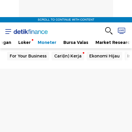
SCROLL TO CONTINUE WITH CONTENT
angan
Loker
Moneter
Bursa Valas
Market Researc
For Your Business
Cari(in) Kerja
Ekonomi Hijau
In