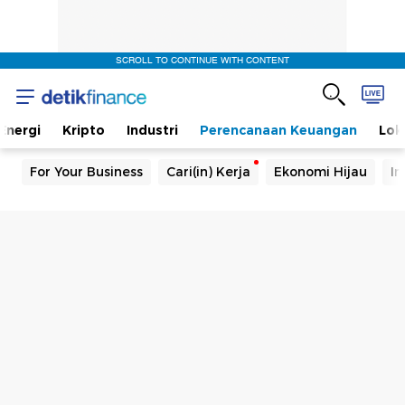
SCROLL TO CONTINUE WITH CONTENT
Energi
Kripto
Industri
Perencanaan Keuangan
Lok
For Your Business
Cari(in) Kerja
Ekonomi Hijau
In