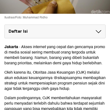
Ilustrasi/Foto: Muhammad Ridho
Daftar Isi
5 Tips Agar Pensiun Nggak Sengsara:
1. Autodebit Is Your Bestie
Jakarta
-
Akses internet yang cepat dan gencarnya promo
2. Pisahkan Rekening dan Jangan Diintip
di media sosial sering membuat orang tergoda untuk
3. Jangan Tunggu Mapan
membeli barang. Namun, barang yang dibeli bukanlah
4. Investasi
barang prioritas, melainkan demi gaya hidup berlebihan.
5. Jangan Ikuti Semua Tren
Oleh karena itu, Otoritas Jasa Keuangan (OJK) melalui
akun edukasi keuangannya @sikapiuangmu membagikan
strategi untuk mempersiapkan program pensiun sejak dini
agar tidak terganggu oleh gaya hidup.
Dalam postingannya, OJK memberitahukan masyarakat
perlu menyadari terlebih dahulu bahwa terdapat sejumlah
gangguan yang bisa menyebabkan kita tidak memiliki