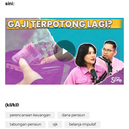
sini:
(kil/kil)
perencanaan keuangan
dana pensiun
tabungan pensiun
ojk
belanja impulsif