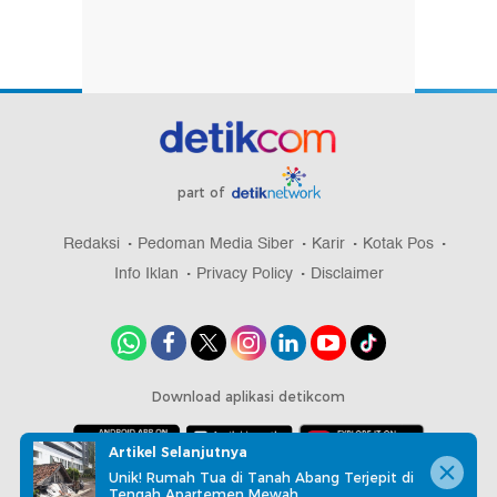
part of
Redaksi
Pedoman Media Siber
Karir
Kotak Pos
Info Iklan
Privacy Policy
Disclaimer
Download aplikasi detikcom
Artikel Selanjutnya
Unik! Rumah Tua di Tanah Abang Terjepit di
Copyright @ 2026 detikcom, All right reserved
Tengah Apartemen Mewah