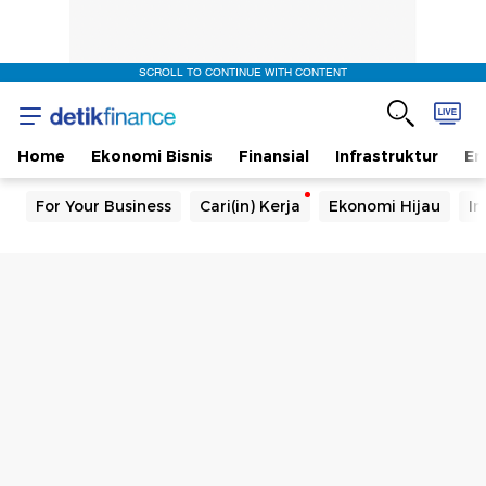
SCROLL TO CONTINUE WITH CONTENT
Home
Ekonomi Bisnis
Finansial
Infrastruktur
En
For Your Business
Cari(in) Kerja
Ekonomi Hijau
In