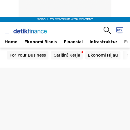
SCROLL TO CONTINUE WITH CONTENT
Home
Ekonomi Bisnis
Finansial
Infrastruktur
En
For Your Business
Cari(in) Kerja
Ekonomi Hijau
In