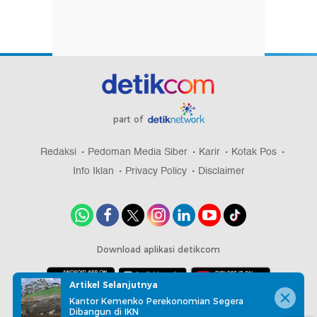
part of
Redaksi
Pedoman Media Siber
Karir
Kotak Pos
Info Iklan
Privacy Policy
Disclaimer
Download aplikasi detikcom
Artikel Selanjutnya
Kantor Kemenko Perekonomian Segera
Copyright @ 2026 detikcom, All right reserved
Dibangun di IKN