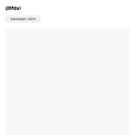
(ilf/fds)
wawasan ukm