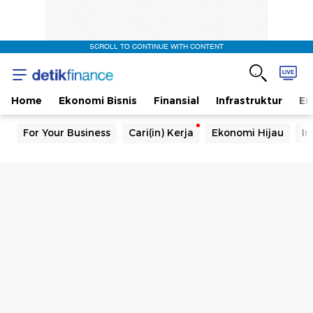
SCROLL TO CONTINUE WITH CONTENT
Home
Ekonomi Bisnis
Finansial
Infrastruktur
En
For Your Business
Cari(in) Kerja
Ekonomi Hijau
In