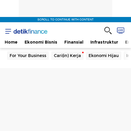
SCROLL TO CONTINUE WITH CONTENT
Home
Ekonomi Bisnis
Finansial
Infrastruktur
En
For Your Business
Cari(in) Kerja
Ekonomi Hijau
In