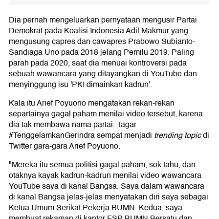
Dia pernah mengeluarkan pernyataan mengusir Partai
Demokrat pada Koalisi Indonesia Adil Makmur yang
mengusung capres dan cawapres Prabowo Subianto-
Sandiaga Uno pada 2018 jelang Pemilu 2019. Paling
parah pada 2020, saat dia menuai kontroversi pada
sebuah wawancara yang ditayangkan di YouTube dan
menyinggung isu 'PKI dimainkan kadrun'.
Kala itu Arief Poyuono mengatakan rekan-rekan
separtainya gagal paham menilai video tersebut, karena
dia tak membawa nama partai. Tagar
#TenggelamkanGerindra sempat menjadi
trending topic
di
Twitter gara-gara Arief Poyuono.
"Mereka itu semua politisi gagal paham, sok tahu, dan
otaknya kayak kadrun-kadrun menilai video wawancara
YouTube saya di kanal Bangsa. Saya dalam wawancara
di kanal Bangsa jelas-jelas menyatakan diri saya sebagai
Ketua Umum Serikat Pekerja BUMN. Kedua, saya
membuat rekaman di kantor FSP BUMN Bersatu dan