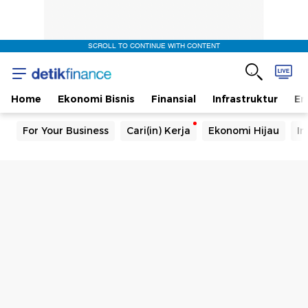
SCROLL TO CONTINUE WITH CONTENT
Home
Ekonomi Bisnis
Finansial
Infrastruktur
En
For Your Business
Cari(in) Kerja
Ekonomi Hijau
In