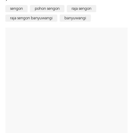
sengon
pohon sengon
raja sengon
raja sengon banyuwangi
banyuwangi