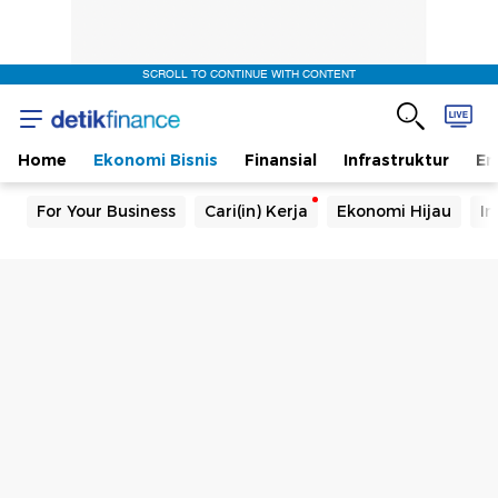
SCROLL TO CONTINUE WITH CONTENT
Home
Ekonomi Bisnis
Finansial
Infrastruktur
En
For Your Business
Cari(in) Kerja
Ekonomi Hijau
In