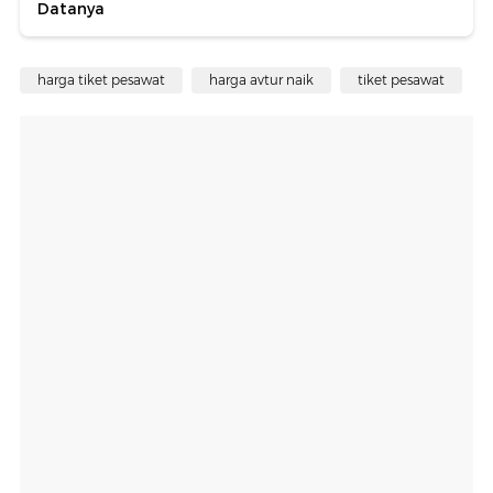
Datanya
harga tiket pesawat
harga avtur naik
tiket pesawat