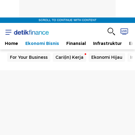
SCROLL TO CONTINUE WITH CONTENT
Home
Ekonomi Bisnis
Finansial
Infrastruktur
En
For Your Business
Cari(in) Kerja
Ekonomi Hijau
In